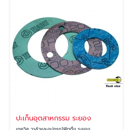
ปะเก็นอุตสาหกรรม ระยอง
เทควิส วาล์วและอุปกรณ์ฟิตติ้ง ระยอง