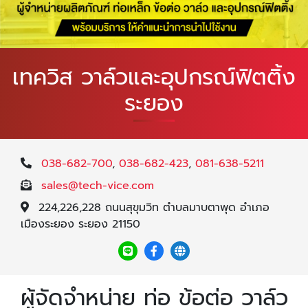
เทควิส วาล์วและอุปกรณ์ฟิตติ้ง
ระยอง
038-682-700
,
038-682-423
,
081-638-5211
sales@tech-vice.com
224,226,228 ถนนสุขุมวิท ตำบลมาบตาพุด อำเภอ
เมืองระยอง ระยอง 21150
ผู้จัดจำหน่าย ท่อ ข้อต่อ วาล์ว