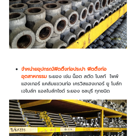
จำหน่ายอุปกรณ์ฟิตติ้งท่อประปา ฟิตติ้งท่อ
อุตสาหกรรม
ระยอง เช่น น็อต สตัด โบลท์ ไพพ์
แฮงเกอร์ แคล้มแขวนท่อ เครวิสแฮงเกอร์ ยู โบล์ท
เจโบล์ท แอลโบล์ทไซด์ ระยอง ชลบุรี ทุกชนิด