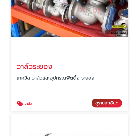
วาล์วระยอง
เทควิส วาล์วและอุปกรณ์ฟิตติ้ง ระยอง
ดูรายละเอียด
วาล์ว