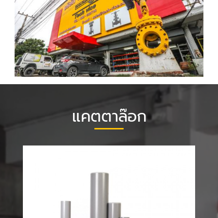
แคตตาล๊อก