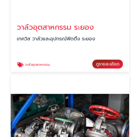
วาล์วอุตสาหกรรม ระยอง
เทควิส วาล์วและอุปกรณ์ฟิตติ้ง ระยอง
ดูรายละเอียด
วาล์วอุตสาหกรรม