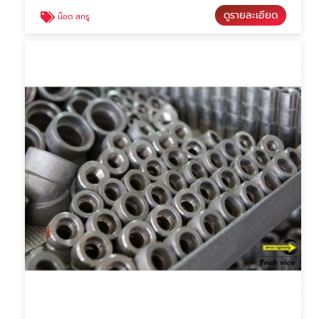
ดูรายละเอียด
น๊อต สกรู