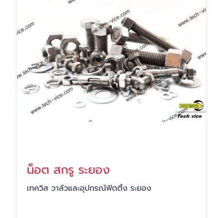
น็อต สกรู ระยอง
เทควิส วาล์วและอุปกรณ์ฟิตติ้ง ระยอง