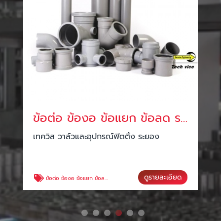
ข้อต่อ ข้องอ ข้อแยก ข้อลด ระยอง
น็อต สกรู ระยอง
รณ์ฟิตติ้ง ระยอง
เทควิส วาล์วและอุปกรณ์ฟิตติ้ง
ดูรายละเอียด
อง
น๊อต สกรู