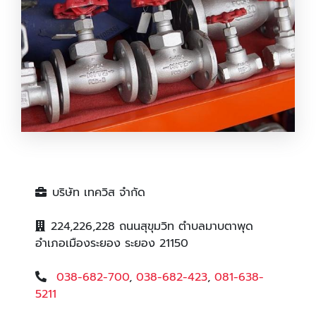
ขายส่งวาล์ว ระยอง
บริษัท เทควิส จำกัด
224,226,228 ถนนสุขุมวิท ตำบลมาบตาพุด
อำเภอเมืองระยอง ระยอง 21150
038-682-700
,
038-682-423
,
081-638-
5211